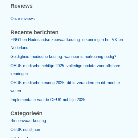
OEUK keuring kraanmachinisten 2025: visus-ei
en beoordeling
De OEUK keuring kraanmachinisten 2025 omvat nieuwe eisen 
veilig werken offshore. Lees hier wat de meest recente eisen zi
welke verklaring nodig is en hoe afwijkingen worden beoordeeld
Lees meer »
Volg
1
2
Zoeken