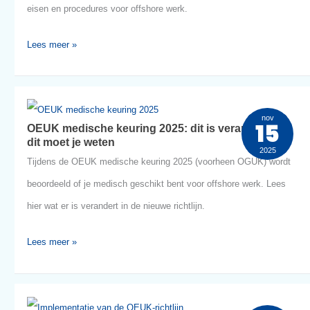
OEUK
nov
1
OEUK medische richtlijn 2025: volledige update
medische
voor offshore keuringen
2025
richtlijn
De OEUK (voorheen OGUK) medische richtlijnen zijn in 2025
2025:
vernieuwd. Lees hier wat er is vernieuwd in certificaten, medis
volledige
eisen en procedures voor offshore werk.
update
voor
Lees meer »
offshore
keuringen
OEUK
nov
1
OEUK medische keuring 2025: dit is veranderd 
medische
dit moet je weten
2025
keuring
Tijdens de OEUK medische keuring 2025 (voorheen OGUK) wo
2025:
beoordeeld of je medisch geschikt bent voor offshore werk. Le