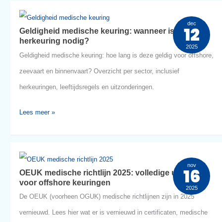
het
Lees meer »
VK
en
Geldigheid
Nederland
dec
12
Geldigheid medische keuring: wanneer is
medische
herkeuring nodig?
2025
keuring:
Geldigheid medische keuring: hoe lang is deze geldig voor offs
wanneer
zeevaart en binnenvaart? Overzicht per sector, inclusief
is
herkeuringen, leeftijdsregels en uitzonderingen.
herkeuring
nodig?
Lees meer »