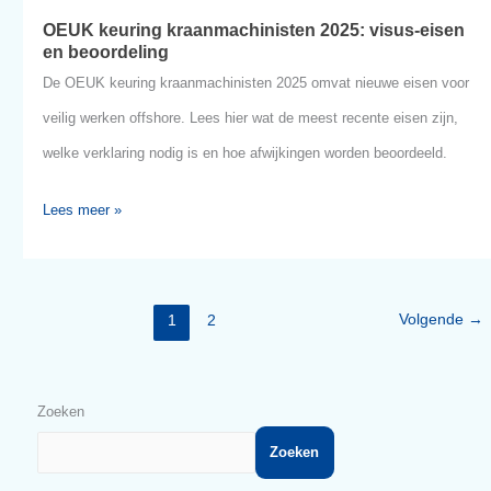
SRA-score worden bepaald.
Lees meer »
OEUK
nov
7
keuring
2025
kraanmachinisten
2025:
visus-
eisen
en
beoordeling