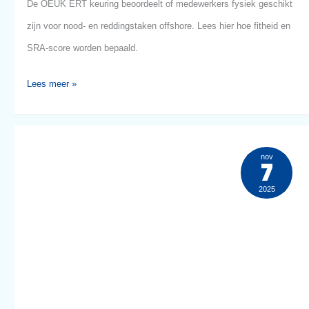
OEUK
nov
9
ERT
2025
keuring
–
Fysieke
fitheid
en
Safety
Risk
OEUK ERT keuring – Fysieke fitheid en Safety R
Assessment
Assessment
De OEUK ERT keuring beoordeelt of medewerkers fysiek gesc
zijn voor nood- en reddingstaken offshore. Lees hier hoe fithei