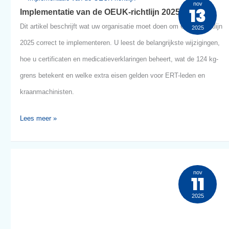
dit
hier wat er is verandert in de nieuwe richtlijn.
is
veranderd
Lees meer »
en
dit
Implementatie
moet
nov
13
Implementatie van de OEUK-richtlijn 2025
van
je
Dit artikel beschrijft wat uw organisatie moet doen om OEUK-ric
2025
de
weten
2025 correct te implementeren. U leest de belangrijkste wijzigi
OEUK-
hoe u certificaten en medicatieverklaringen beheert, wat de 12
richtlijn
grens betekent en welke extra eisen gelden voor ERT-leden en
2025
kraanmachinisten.