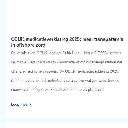
Lees meer »
OEUK
nov
11
medicatieverklaring
2025
2025:
meer
transparantie
in
offshore
zorg
OEUK medicatieverklaring 2025: meer transpara
in offshore zorg