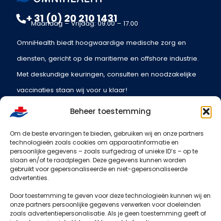
KLANTEN AAN HET WOORD
Echte ervaringen, echte tevredenheid
Beheer toestemming
Om de beste ervaringen te bieden, gebruiken wij en onze partners
technologieën zoals cookies om apparaatinformatie en
persoonlijke gegevens – zoals surfgedrag of unieke ID’s – op te
slaan en/of te raadplegen. Deze gegevens kunnen worden
OmniHealth: De Specialist i
gebruikt voor gepersonaliseerde en niet-gepersonaliseerde
advertenties.
Medische Diensten voor
Door toestemming te geven voor deze technologieën kunnen wij en
onze partners persoonlijke gegevens verwerken voor doeleinden
Professionals
zoals advertentiepersonalisatie. Als je geen toestemming geeft of