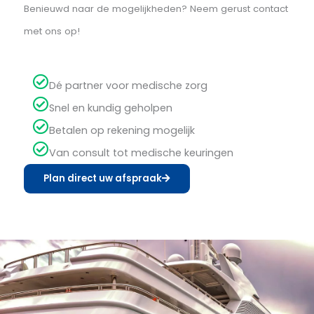
administratie, zowel voor u als voor de schepen waar u
diensten aan levert. Dit zorgt voor een efficiënter en
soepeler proces, waardoor u zich kunt concentreren o
uw kernactiviteiten.
OmniHealth begrijpt de unieke uitdagingen waarmee
scheepsagenten worden geconfronteerd. Daarom
bieden wij flexibele en op maat gemaakte oplossingen
die perfect aansluiten bij uw behoeften. Bij OmniHealth i
úw zorg ónze kunde. Onze toewijding aan kwaliteit en
betrouwbaarheid garandeert dat u altijd de beste
medische zorg ontvangt.
Benieuwd naar de mogelijkheden? Neem gerust conta
met ons op!