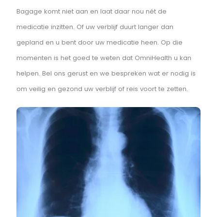
toegang bieden tot aanvullende diensten zoals
bloedonderzoek en beeldvormend onderzoek. Zelfs e
bezoek aan de specialist – indien medisch noodzakelij
– behoort tot de mogelijkheden.
Medicatie op recept
Het kan helaas gebeuren: dat er door overmacht
dringend een nieuw recept nodig is voor medicatie.
Bagage komt niet aan en laat daar nou nét de
medicatie inzitten. Of uw verblijf duurt langer dan
gepland en u bent door uw medicatie heen. Op die
momenten is het goed te weten dat OmniHealth u kan
helpen. Bel ons gerust en we bespreken wat er nodig i