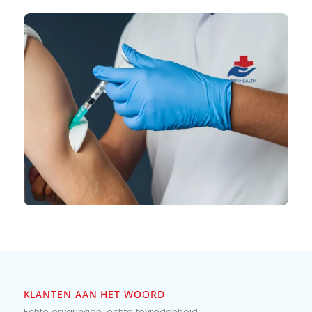
uithoeken van de wereld kan brengen. Onze ervaren
medische experts staan klaar om u te helpen bij het
beschermen van uw gezondheid, waar uw werk u ook
brengt. Of u nu offshore werkt, op internationale
zakenreizen gaat of in andere sectoren actief bent, wij
bieden uitgebreide medische diensten om aan al uw
gezondheidsbehoeften te voldoen.
Met de juiste vaccinaties en preventieve zorg kunt u me
een gerust hart op pad. Wij zorgen ervoor dat u zich ku
concentreren op uw werk, wetende dat u de nodige
voorzorgsmaatregelen hebt genomen om uw
gezondheid te beschermen, waar ter wereld u ook ben
Bij OmniHealth staat uw welzijn voorop, zodat u altijd op