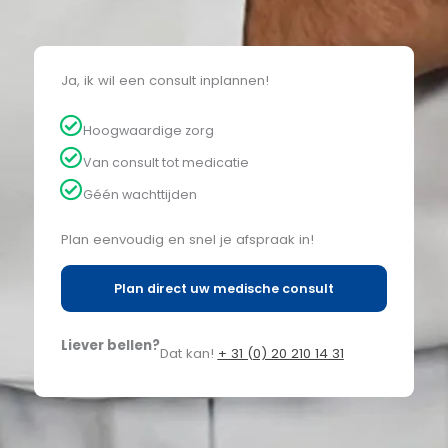
Ontdek medische diensten
Ja, ik wil een consult inplannen!
Hoogwaardige zorg
Van consult tot medicatie
Géén wachttijden
Plan eenvoudig en snel je afspraak in!
Plan direct uw medische consult
Liever bellen?
Dat kan!
+ 31 (0) 20 210 14 31