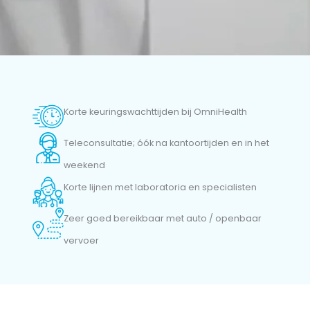
Korte keuringswachttijden bij OmniHealth
Teleconsultatie; óók na kantoortijden en in het
weekend
Korte lijnen met laboratoria en specialisten