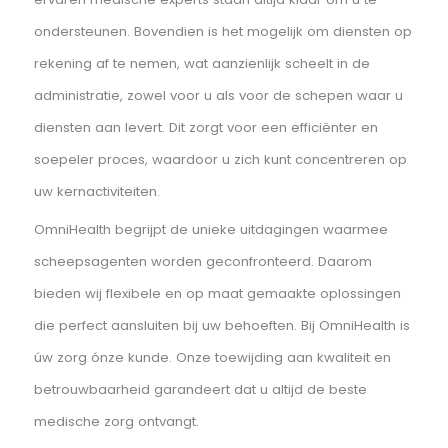
Voor scheepsagenten
Voor scheepsagenten is het van groot belang om een
uitgebreid netwerk aan betrouwbare dienstverleners te
hebben. OmniHealth is dé partner voor betrouwbare
medische zorg. Wij nemen uw medische zorg volledig u
handen, van medisch consult tot medische keuringen.
Daarnaast bieden wij ook vaccinaties en drugs- en
alcoholtesten aan.
Bij OmniHealth wordt u snel en kundig geholpen. Onze
ervaren medische experts staan altijd klaar om u te
ondersteunen. Bovendien is het mogelijk om diensten 
rekening af te nemen, wat aanzienlijk scheelt in de