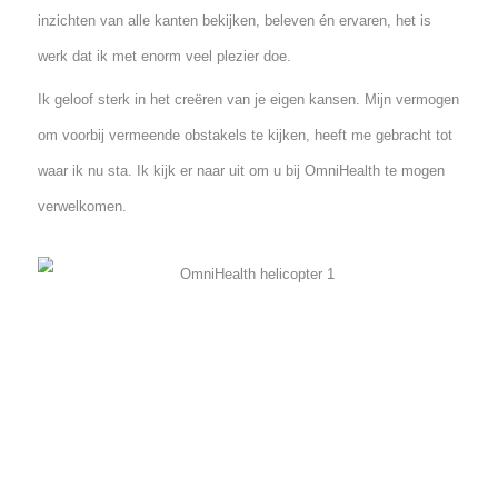
begrijpt als je ervaringen deelt. Een wereld waarin ik me goed
voel en met plezier de dag beleef. OmniHealth is dan ook echt
een plek waar ik me thuis voel.
Medisch adviseur
Na ruim 10 jaar ervaring in de offshore, ben ik sinds 2020
medisch adviseur voor de NOGEPA. Kennis, ervaring en
inzichten van alle kanten bekijken, beleven én ervaren, het is
werk dat ik met enorm veel plezier doe.
Ik geloof sterk in het creëren van je eigen kansen. Mijn vermog
om voorbij vermeende obstakels te kijken, heeft me gebracht to
waar ik nu sta. Ik kijk er naar uit om u bij OmniHealth te mogen
verwelkomen.