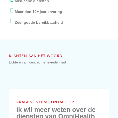
in de olie- en gasindustrie”.
Sven J. Daam
Arts OmniHealth
OMNIHEALTH
Voor al uw maritieme en offshore keuringen
Wereldwijd erkend en gecertificeerd
Snel keuring te plannen
Medische diensten
Meer dan 10+ jaar ervaring
Zeer goede bereikbaarheid