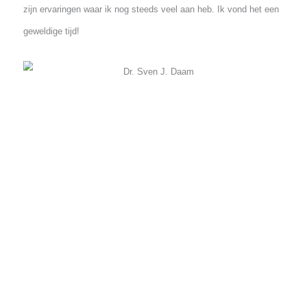
prachtige reizen gemaakt en geweldige taken gehad. Als Searc
and Rescue arts heb ik regelmatig onder een helikopter gehang
en het moeten doen met de middelen die voorhanden zijn; het
zijn ervaringen waar ik nog steeds veel aan heb. Ik vond het ee
geweldige tijd!