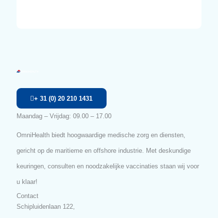
Liever bellen? Dat
kan!
Bel ons gerust :
+ 31 (0) 20 210 14 31
Keuze voor OmniHealth
Hoogwaardige zorg
Van consult tot medicatie
Géén wachtijden