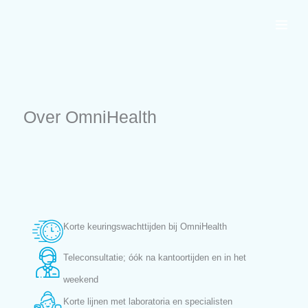
Ga
naar
de
inhoud
Over OmniHealth
Korte keuringswachttijden bij OmniHealth
Teleconsultatie; óók na kantoortijden en in het