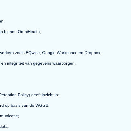
s, hosting en TopSide/Back-up Services.
ng
toepassen;
en er zijn binnen OmniHealth;
subverwerkers zoals EQwise, Google Workspace en Dropbox;
lijkheid en integriteit van gegevens waarborgen.
erming