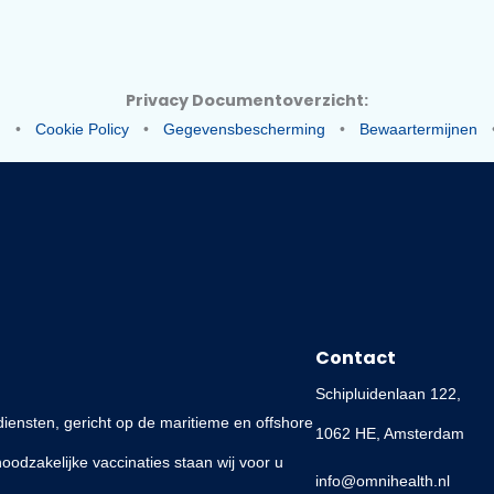
onsgegevens;
 en de WGBO.
ontactpagina
Privacy Documentoverzicht:
rklaring
•
Cookie Policy
•
Gegevensbescherming
•
Bewa