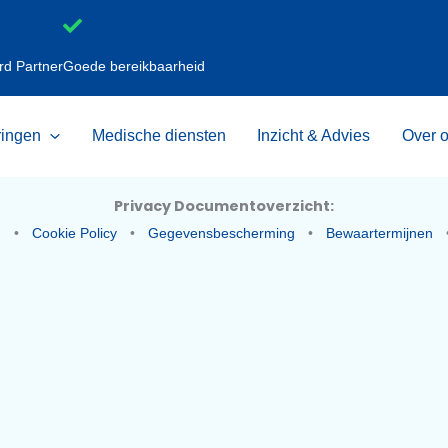
rd Partner
Goede bereikbaarheid
Keuringen
Medische diensten
Inzicht & Advi
Privacy Documentoverzicht:
rklaring
•
Cookie Policy
•
Gegevensbescherming
•
Bewa