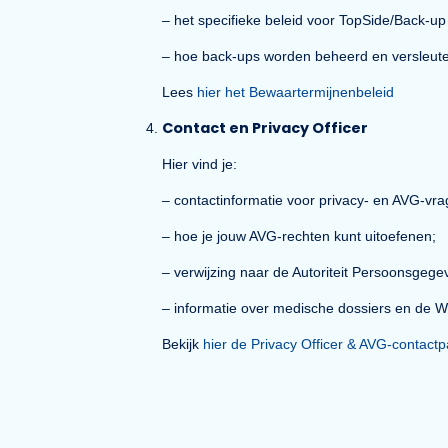
Ons Bewaartermijnenbeleid (voorheen D
– hoe lang medische dossiers worde
– bewaartermijnen voor administratie
– bewaartermijnen voor website- en 
– het specifieke beleid voor TopSide/B
– hoe back-ups worden beheerd en ve
Lees
hier het Bewaartermijnenbeleid
Contact en Privacy Officer
Hier vind je:
– contactinformatie voor privacy- en 
– hoe je jouw AVG-rechten kunt uitoef