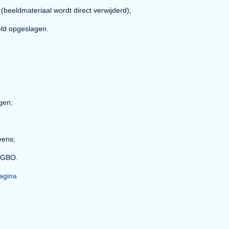
ata Retention Policy) geeft inzicht in:
n bewaard op basis van de WGGB;
 en communicatie;
systeemdata;
ack-up (beeldmateriaal wordt direct verwijderd);
rsleuteld opgeslagen.
AVG-vragen;
enen;