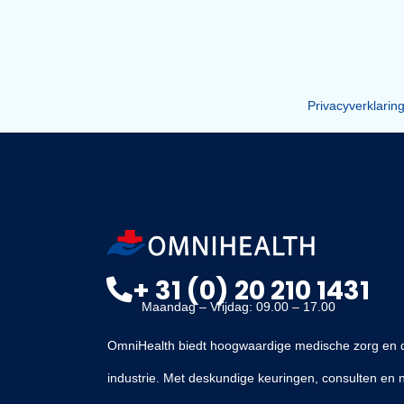
– verwijzing naar de Autoriteit Perso
– informatie over medische dossiers
Bekijk
hier de Privacy Officer & AVG-c
Privacyve