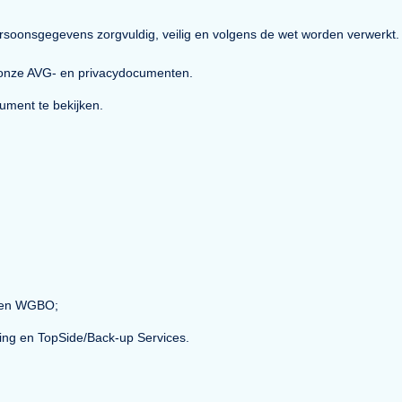
 jouw persoonsgegevens zorgvuldig, veilig en volgens de wet wo
t van al onze AVG- en privacydocumenten.
ige document te bekijken.
ken;
ebben;
n de AVG en WGBO;