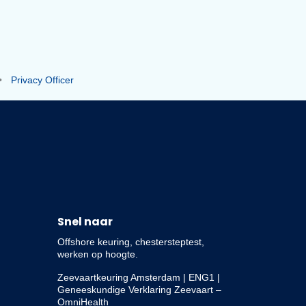
artermijnen
•
Privacy Officer