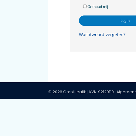
Onthoud mij
Wachtwoord vergete
© 2026 OmniHealth | KVK: 92129110 |
Al