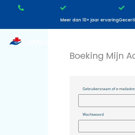
Ga
naar
+ 31 (0) 20 210 14 31
Meer dan 10+ jaar ervaring
Gecerti
de
inhoud
Boeking Mij
Gebruikersnaam of e-m
Wachtwoord