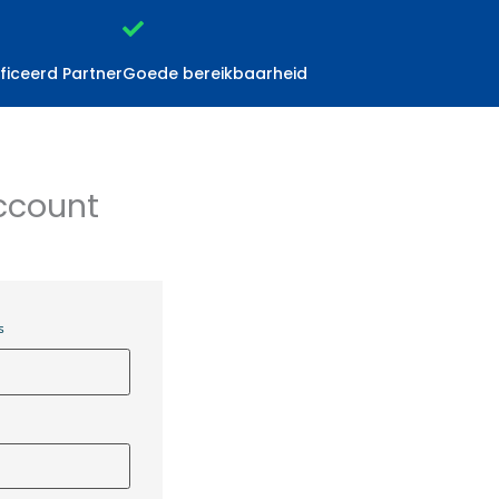
ficeerd Partner
Goede bereikbaarheid
Keuringen
Medische diensten
Inzicht & Ad
n Account
ailadres